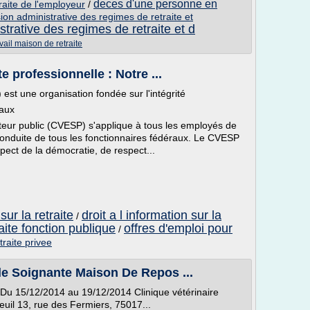
deces d'une personne en
raite de l'employeur
/
on administrative des regimes de retraite et
trative des regimes de retraite et d
vail maison de retraite
e professionnelle : Notre ...
t une organisation fondée sur l'intégrité
raux
teur public (CVESP) s'applique à tous les employés de
la conduite de tous les fonctionnaires fédéraux. Le CVESP
spect de la démocratie, de respect...
 sur la retraite
droit a l information sur la
/
aite fonction publique
offres d'emploi pour
/
traite privee
e Soignante Maison De Repos ...
 Du 15/12/2014 au 19/12/2014 Clinique vétérinaire
euil 13, rue des Fermiers, 75017...