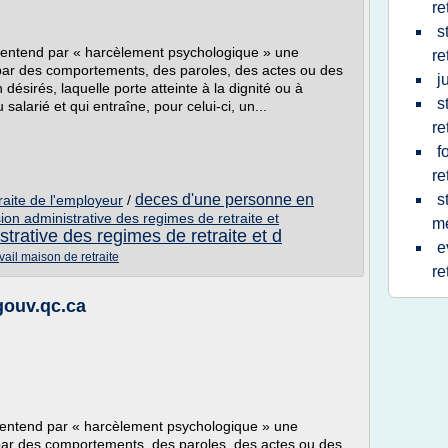
re
s
on entend par « harcèlement psychologique » une
re
 par des comportements, des paroles, des actes ou des
j
désirés, laquelle porte atteinte à la dignité ou à
s
salarié et qui entraîne, pour celui-ci, un...
re
f
re
deces d'une personne en
s
raite de l'employeur
/
on administrative des regimes de retraite et
me
trative des regimes de retraite et d
e
vail maison de retraite
re
gouv.qc.ca
on entend par « harcèlement psychologique » une
 par des comportements, des paroles, des actes ou des