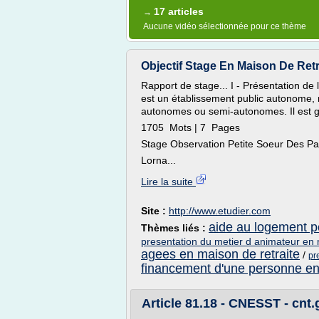
17 articles
→
Aucune vidéo sélectionnée pour ce thème
Objectif Stage En Maison De Retra
Rapport de stage... I - Présentation de
est un établissement public autonome,
autonomes ou semi-autonomes. Il est gér
1705 Mots | 7 Pages
Stage Observation Petite Soeur Des P
Lorna...
Lire la suite
Site :
http://www.etudier.com
aide au logement p
Thèmes liés :
presentation du metier d animateur en 
agees en maison de retraite
/
pr
financement d'une personne en 
Article 81.18 - CNESST - cnt