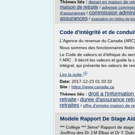
Thèmes liés :
depart en maison de ret
maison de retraite
/
adresse commissi
commission adminis
d'assurances
/
assurances
/
evaluation en milieu de tra
Code d'intégrité et de conduit
L'Agence du revenue du Canada (ARC) es
Nous sommes des fonctionnaires fédé
Le Code de valeurs et d'éthique du sec
l' ARC . Il décrit les valeurs et guide 
intégral, qui présente les valeurs de re
Lire la suite
Date:
2017-12-23 01:33:32
Site :
https://www.canada.ca
droit a l'information
Thèmes liés :
retraite
duree d'assurance retr
/
retraites
/
offre d'emploi maison de re
Modele Rapport De Stage Aid
*** Collège *** 3ème* Rapport de stage
Jouffroy des Dr J.M Elbaz et Dr Y. Dubr