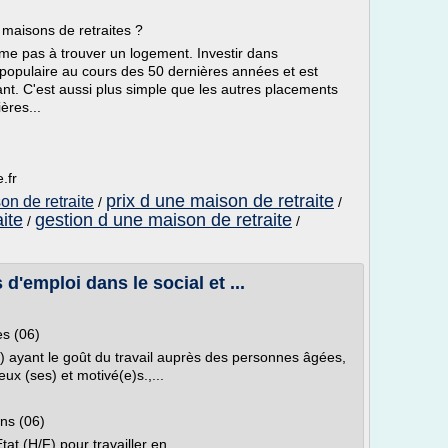
 maisons de retraites ?
ume pas à trouver un logement. Investir dans
 populaire au cours des 50 dernières années et est
t. C'est aussi plus simple que les autres placements
ères...
.fr
prix d une maison de retraite
on de retraite
/
/
ite
gestion d une maison de retraite
/
/
 d'emploi dans le social et ...
es (06)
F) ayant le goût du travail auprès des personnes âgées,
x (ses) et motivé(e)s.,...
ins (06)
at (H/F) pour travailler en...