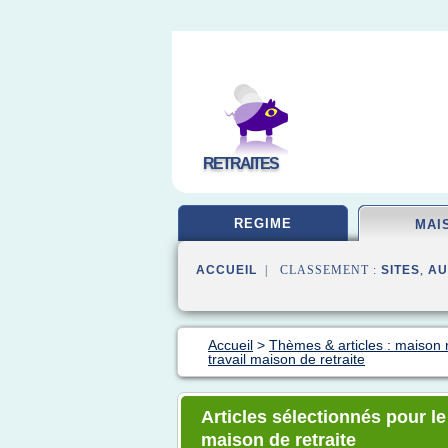
RETRAITES
REGIME
MAI
ACCUEIL
| CLASSEMENT :
SITES
,
AU
Accueil
>
Thèmes & articles : maison r
travail maison de retraite
Articles sélectionnés pour le
maison de retraite