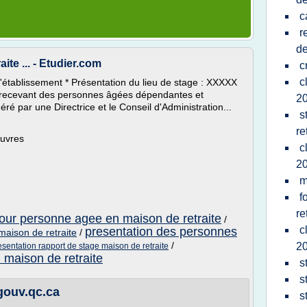
c
r
de
ite ... - Etudier.com
c
c
 l'établissement * Présentation du lieu de stage : XXXXX
 recevant des personnes âgées dépendantes et
2
é par une Directrice et le Conseil d'Administration...
s
re
auvres
c
2
m
f
re
our personne agee en maison de retraite
/
c
presentation des personnes
maison de retraite
/
/
2
esentation rapport de stage maison de retraite
maison de retraite
s
s
.gouv.qc.ca
s