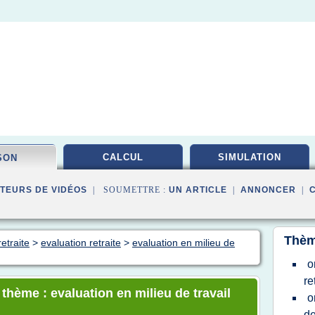
CALCUL
SIMULATION
SON
TEURS DE VIDÉOS
| SOUMETTRE :
UN ARTICLE
|
ANNONCER
|
Thèm
etraite
>
evaluation retraite
>
evaluation en milieu de
o
re
 thème : evaluation en milieu de travail
o
de