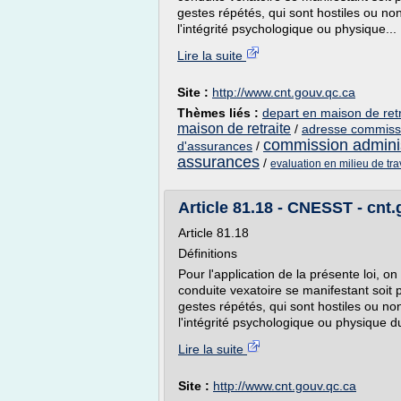
gestes répétés, qui sont hostiles ou non 
l'intégrité psychologique ou physique...
Lire la suite
Site :
http://www.cnt.gouv.qc.ca
Thèmes liés :
depart en maison de retr
maison de retraite
/
adresse commissio
commission administ
d'assurances
/
assurances
/
evaluation en milieu de tra
Article 81.18 - CNESST - cnt
Article 81.18
Définitions
Pour l'application de la présente loi, 
conduite vexatoire se manifestant soit
gestes répétés, qui sont hostiles ou non 
l'intégrité psychologique ou physique du 
Lire la suite
Site :
http://www.cnt.gouv.qc.ca