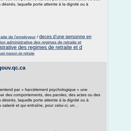
désirés, laquelle porte atteinte à la dignité ou à
deces d'une personne en
aite de l'employeur
/
n administrative des regimes de retraite et
rative des regimes de retraite et d
vail maison de retraite
.gouv.qc.ca
on entend par « harcèlement psychologique » une
 par des comportements, des paroles, des actes ou des
désirés, laquelle porte atteinte à la dignité ou à
salarié et qui entraîne, pour celui-ci, un...