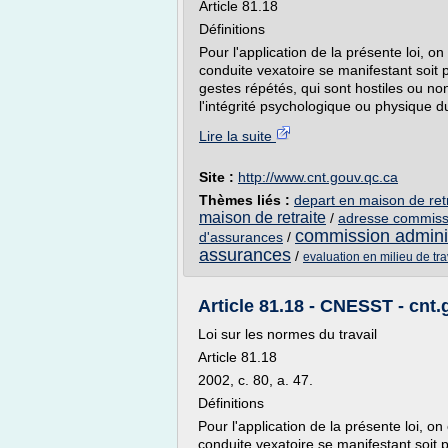
Article 81.18
Définitions
Pour l'application de la présente loi, 
conduite vexatoire se manifestant soit
gestes répétés, qui sont hostiles ou non 
l'intégrité psychologique ou physique du 
Lire la suite
Site :
http://www.cnt.gouv.qc.ca
Thèmes liés :
depart en maison de ret
maison de retraite
/
adresse commissi
commission adminis
d'assurances
/
assurances
/
evaluation en milieu de tra
Article 81.18 - CNESST - cnt.
Loi sur les normes du travail
Article 81.18
2002, c. 80, a. 47.
Définitions
Pour l'application de la présente loi, 
conduite vexatoire se manifestant soit