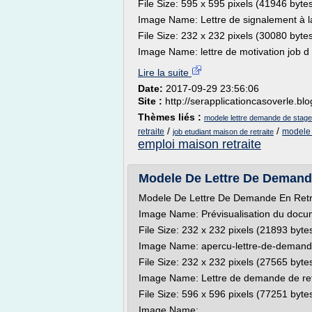
File Size: 595 x 595 pixels (41946 byte
Image Name: Lettre de signalement à 
File Size: 232 x 232 pixels (30080 byte
Image Name: lettre de motivation job d 
Lire la suite
Date:
2017-09-29 23:56:06
Site :
http://serapplicationcasoverle.bl
Thèmes liés :
modele lettre demande de stage 
/
/
retraite
modele 
job etudiant maison de retraite
emploi maison retraite
Modele De Lettre De Demande
Modele De Lettre De Demande En Retr
Image Name: Prévisualisation du docu
File Size: 232 x 232 pixels (21893 byte
Image Name: apercu-lettre-de-demande-
File Size: 232 x 232 pixels (27565 byte
Image Name: Lettre de demande de retra
File Size: 596 x 596 pixels (77251 byte
Image Name:...