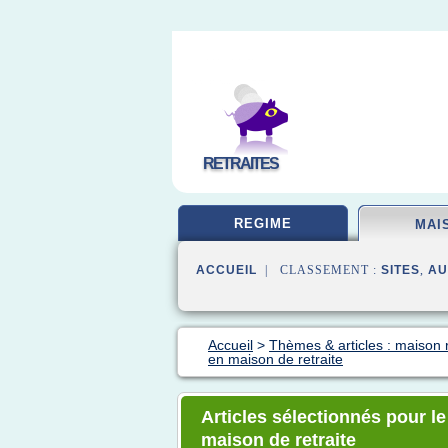
RETRAITES
REGIME
MAI
ACCUEIL
| CLASSEMENT :
SITES
,
AU
Accueil
>
Thèmes & articles : maison r
en maison de retraite
Articles sélectionnés pour l
maison de retraite