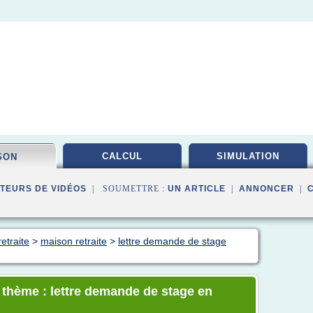
CALCUL
SIMULATION
SON
TEURS DE VIDÉOS
| SOUMETTRE :
UN ARTICLE
|
ANNONCER
|
etraite
>
maison retraite
>
lettre demande de stage
e thème : lettre demande de stage en