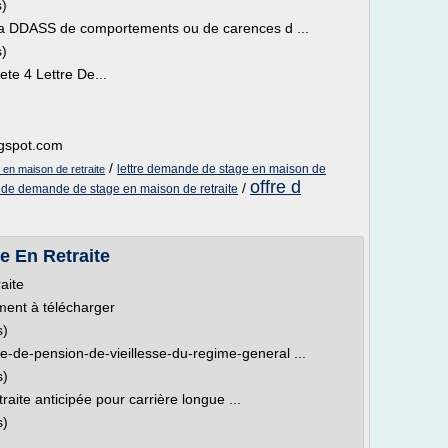
s)
la DDASS de comportements ou de carences d ...
s)
ete 4 Lettre De...
ogspot.com
/
lettre demande de stage en maison de
en maison de retraite
offre d
/
de demande de stage en maison de retraite
 En Retraite
aite
ment à télécharger
s)
de-pension-de-vieillesse-du-regime-general ...
s)
ite anticipée pour carrière longue ...
s)