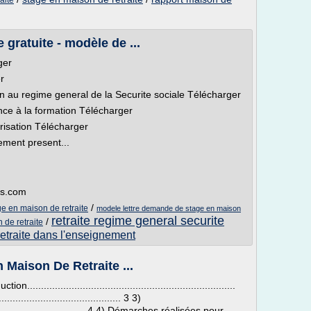
aite
e gratuite - modèle de ...
ger
r
tion au regime general de la Securite sociale Télécharger
nce à la formation Télécharger
arisation Télécharger
ement present...
es.com
/
 en maison de retraite
modele lettre demande de stage en maison
retraite regime general securite
/
 de retraite
traite dans l'enseignement
 Maison De Retraite ...
.....................................................................
........................................ 3 3)
.....................................4 4) Démarches réalisées pour