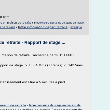
ot.com
/
 en maison de retraite
modele lettre demande de stage en maison
/
lettre information depart retraite
/
 de retraite
exemple
 retraite - Rapport de stage ...
n maison de retraite. Recherche parmi 191 000+
apport de stage o 1 564 Mots (7 Pages) o 143 Vues
établissement est situé à 5 minutes à pied...
aison de retraite
/
lettre demande de stage en maison de
/
stage en maison de retraite
/
rapport maison de