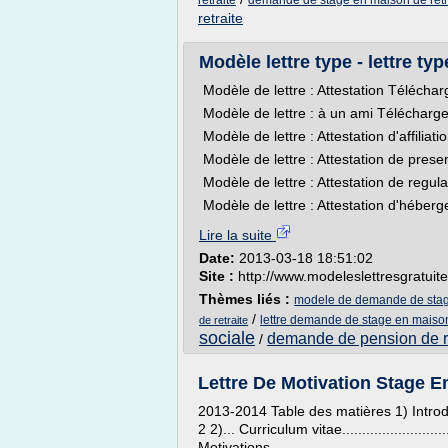
retraite
demande de stage en maison de retr
retraite
Modèle lettre type - lettre typ
Modèle de lettre : Attestation Téléchar
Modèle de lettre : à un ami Télécharge
Modèle de lettre : Attestation d'affilia
Modèle de lettre : Attestation de prese
Modèle de lettre : Attestation de regul
Modèle de lettre : Attestation d'héberg
Lire la suite
Date:
2013-03-18 18:51:02
Site :
http://www.modeleslettresgratuit
Thèmes liés :
modele de demande de stage
/
lettre demande de stage en maison
de retraite
sociale
demande de pension de re
/
Lettre De Motivation Stage En
2013-2014 Table des matières 1) Introduction......
2 2)... Curriculum vitae..............................
Motivations.......................................