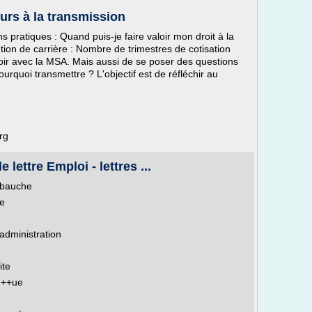
urs à la transmission
 pratiques : Quand puis-je faire valoir mon droit à la
itution de carrière : Nombre de trimestres de cotisation
voir avec la MSA. Mais aussi de se poser des questions
urquoi transmettre ? L'objectif est de réfléchir au
rg
 lettre Emploi - lettres ...
mbauche
ée
dministration
ite
e++ue