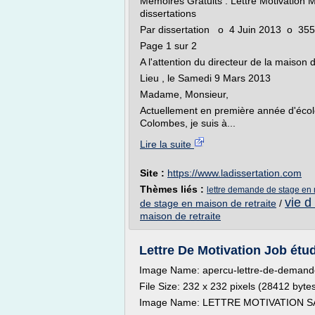
Mémoires Gratuits : Lettre Motivation
dissertations
Par dissertation o 4 Juin 2013 o 35
Page 1 sur 2
A l'attention du directeur de la maison de
Lieu , le Samedi 9 Mars 2013
Madame, Monsieur,
Actuellement en première année d'école 
Colombes, je suis à...
Lire la suite
Site :
https://www.ladissertation.com
Thèmes liés :
lettre demande de stage en 
vie d
de stage en maison de retraite
/
maison de retraite
Lettre De Motivation Job étud
Image Name: apercu-lettre-de-demande
File Size: 232 x 232 pixels (28412 byte
Image Name: LETTRE MOTIVATION 