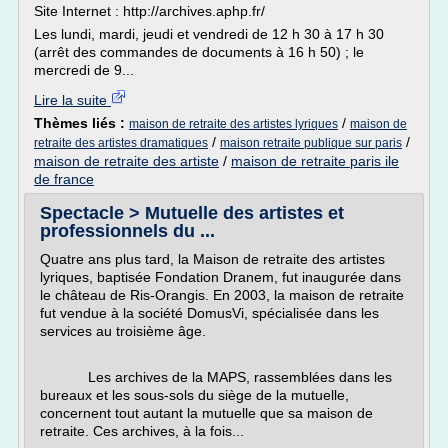
Site Internet : http://archives.aphp.fr/
Les lundi, mardi, jeudi et vendredi de 12 h 30 à 17 h 30
(arrêt des commandes de documents à 16 h 50) ; le
mercredi de 9...
Lire la suite
Thèmes liés :
/
maison de retraite des artistes lyriques
maison de
/
/
retraite des artistes dramatiques
maison retraite publique sur paris
maison de retraite des artiste
/
maison de retraite paris ile
de france
Spectacle > Mutuelle des artistes et
professionnels du ...
Quatre ans plus tard, la Maison de retraite des artistes
lyriques, baptisée Fondation Dranem, fut inaugurée dans
le château de Ris-Orangis. En 2003, la maison de retraite
fut vendue à la société DomusVi, spécialisée dans les
services au troisième âge.
Les archives de la MAPS, rassemblées dans les
bureaux et les sous-sols du siège de la mutuelle,
concernent tout autant la mutuelle que sa maison de
retraite. Ces archives, à la fois...