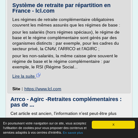
Système de retraite par répartition en
France - lcl.com
Les régimes de retraite complémentaire obligatoires
couvrent les mêmes assurés que les régimes de base :
pour les salariés (hors régimes spéciaux), le régime de
base et le régime complémentaire sont gérés par des
organismes distincts : par exemple, pour les cadres du
secteur privé, la CNAV, l'ARRCO et l'AGIRC ;
pour les non-salariés, la même caisse gère souvent le
régime de base et le régime complémentaire : par
exemple, le RSI (Régime Social...
Lire la suite
Site :
https://www.lcl.com
Arrco - Agirc -Retraites complémentaires :
pas de ...
Cet article est ancien, l'information n'est peut-être plus
exacte.
En poursuivant votre navigation sur ce site, vous acceptez
X
Vous pouvez néanmoins consulter cette page.
l'utilisation de cookies pour vous proposer des contenus et
services adaptés à vos centres d'intérêts.
Afficher l'article périmé
En savoir plus