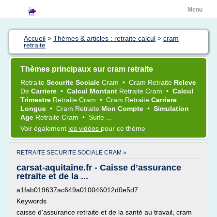
Menu
Accueil
>
Thèmes & articles : retraite calcul
>
cram
retraite
Thèmes principaux sur cram retraite
Retraite
Securite Sociale
Cram
•
Cram Retraite
Releve
De
Carriere
•
Calcul Montant
Retraite Cram
•
Calcul
Trimestre
Retraite Cram
•
Cram Retraite
Carriere
Longue
•
Cram Retraite
Mon Compte
•
Simulation
Age
Retraite Cram
•
Suite ...
Voir également
les vidéos
pour ce thème
RETRAITE SECURITE SOCIALE CRAM »
carsat-aquitaine.fr - Caisse d’assurance
retraite et de la ...
a1fab019637ac649a010046012d0e5d7
Keywords
caisse d'assurance retraite et de la santé au travail, cram