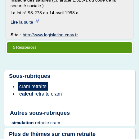
maladie des salariés (cf. article L.325-1 du code de la
sécurité sociale ).
La loi n° 98-278 du 14 avril 1998 a...
Lire la suite
Site :
http://www.legislation.cnav.fr
5 Ressources
Sous-rubriques
cram retraite
calcul
retraite cram
Autres sous-rubriques
simulation
retraite cram
Plus de thèmes sur
cram retraite