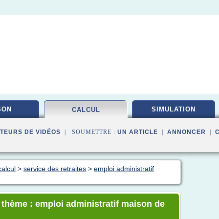
SON
SIMULATION
CALCUL
TEURS DE VIDÉOS
| SOUMETTRE :
UN ARTICLE
|
ANNONCER
|
calcul
>
service des retraites
>
emploi administratif
e thème : emploi administratif maison de