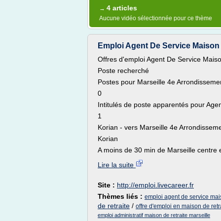
4 articles
→
Aucune vidéo sélectionnée pour ce thème
Emploi Agent De Service Maison De
Offres d'emploi Agent De Service Maiso
Poste recherché
Postes pour Marseille 4e Arrondisseme
0
Intitulés de poste apparentés pour Age
1
Korian - vers Marseille 4e Arrondissem
Korian
A moins de 30 min de Marseille centre e
Lire la suite
Site :
http://emploi.livecareer.fr
Thèmes liés :
emploi agent de service mais
de retraite
/
offre d'emploi en maison de retr
emploi administratif maison de retraite marseille