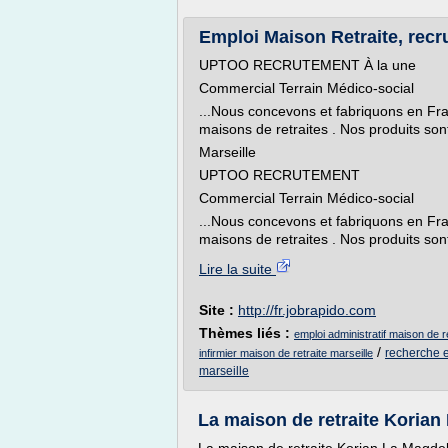
Emploi Maison Retraite, recr
UPTOO RECRUTEMENT À la une
Commercial Terrain Médico-social
...Nous concevons et fabriquons en Fr
maisons de retraites . Nos produits sont 
Marseille
UPTOO RECRUTEMENT
Commercial Terrain Médico-social
...Nous concevons et fabriquons en Fr
maisons de retraites . Nos produits sont 
Lire la suite
Site :
http://fr.jobrapido.com
Thèmes liés :
emploi administratif maison de re
/
recherche e
infirmier maison de retraite marseille
marseille
La maison de retraite Korian 