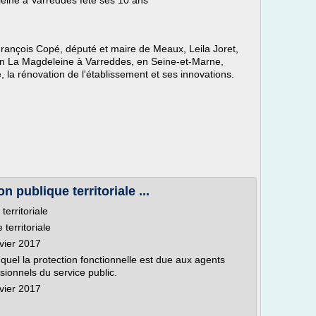
eine à Varreddes fête ses 10 ans
ançois Copé, député et maire de Meaux, Leila Joret,
rian La Magdeleine à Varreddes, en Seine-et-Marne,
 la rénovation de l'établissement et ses innovations.
n publique territoriale ...
territoriale
territoriale
nvier 2017
uquel la protection fonctionnelle est due aux agents
sionnels du service public.
nvier 2017