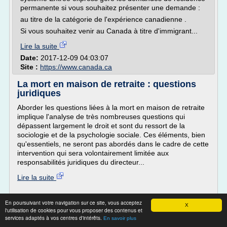
permanente si vous souhaitez présenter une demande :
au titre de la catégorie de l'expérience canadienne .
Si vous souhaitez venir au Canada à titre d'immigrant...
Lire la suite
Date:
2017-12-09 04:03:07
Site :
https://www.canada.ca
La mort en maison de retraite : questions
juridiques
Aborder les questions liées à la mort en maison de retraite
implique l'analyse de très nombreuses questions qui
dépassent largement le droit et sont du ressort de la
sociologie et de la psychologie sociale. Ces éléments, bien
qu'essentiels, ne seront pas abordés dans le cadre de cette
intervention qui sera volontairement limitée aux
responsabilités juridiques du directeur...
Lire la suite
Site :
https://www.resonance-funeraire.com
En poursuivant votre navigation sur ce site, vous acceptez
X
l'utilisation de cookies pour vous proposer des contenus et
Taux de TVA applicable aux travaux de
services adaptés à vos centres d'intérêts.
En savoir plus
rénovation des ...