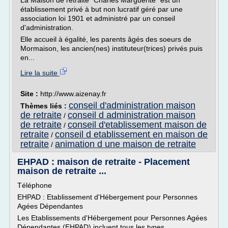
La Maison de retraite "Charles Marguerite" est un
établissement privé à but non lucratif géré par une
association loi 1901 et administré par un conseil
d'administration.
Elle accueil à égalité, les parents âgés des soeurs de
Mormaison, les ancien(nes) instituteur(trices) privés puis
en...
Lire la suite
Site :
http://www.aizenay.fr
conseil d'administration maison
Thèmes liés :
de retraite
conseil d administration maison
/
de retraite
conseil d'etablissement maison de
/
retraite
conseil d etablissement en maison de
/
retraite
animation d une maison de retraite
/
EHPAD : maison de retraite - Placement
maison de retraite ...
Téléphone
EHPAD : Etablissement d'Hébergement pour Personnes
Agées Dépendantes
Les Etablissements d'Hébergement pour Personnes Agées
Dépendantes (EHPAD) incluent tous les types