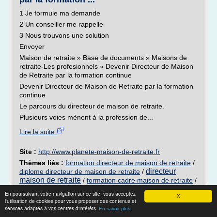
1 Je formule ma demande
2 Un conseiller me rappelle
3 Nous trouvons une solution
Envoyer
Maison de retraite » Base de documents » Maisons de
retraite-Les profesionnels » Devenir Directeur de Maison
de Retraite par la formation continue
Devenir Directeur de Maison de Retraite par la formation
continue
Le parcours du directeur de maison de retraite.
Plusieurs voies mènent à la profession de...
Lire la suite
Site :
http://www.planete-maison-de-retraite.fr
Thèmes liés :
formation directeur de maison de retraite
/
directeur
diplome directeur de maison de retraite
/
maison de retraite
/
formation cadre maison de retraite
/
formation professionnelle maison de retraite
En poursuivant votre navigation sur ce site, vous acceptez
X
l'utilisation de cookies pour vous proposer des contenus et
Maison de retraite au Maroc : Vieillesse
services adaptés à vos centres d'intérêts.
En savoir plus
dorée : l ...