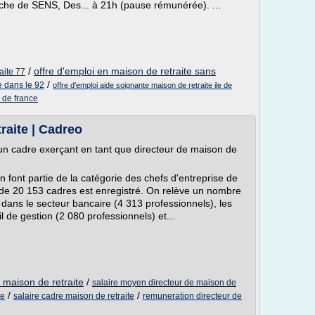
oche de SENS, Des... à 21h (pause rémunérée). ...
/
offre d'emploi en maison de retraite sans
aite 77
/
e dans le 92
offre d'emploi aide soignante maison de retraite ile de
e de france
raite | Cadreo
'un cadre exerçant en tant que directeur de maison de
n font partie de la catégorie des chefs d'entreprise de
l de 20 153 cadres est enregistré. On relève un nombre
 dans le secteur bancaire (4 313 professionnels), les
l de gestion (2 080 professionnels) et...
e maison de retraite
/
salaire moyen directeur de maison de
/
/
te
salaire cadre maison de retraite
remuneration directeur de