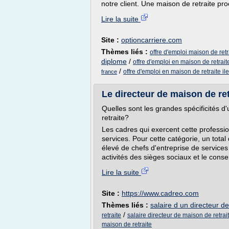
notre client. Une maison de retraite pr
Lire la suite
Site :
optioncarriere.com
Thèmes liés :
offre d'emploi maison de retr
diplome
/
offre d'emploi en maison de retrait
/
offre d'emploi en maison de retraite il
france
Le directeur de maison de ret
Quelles sont les grandes spécificités d
retraite?
Les cadres qui exercent cette professio
services. Pour cette catégorie, un tota
élevé de chefs d'entreprise de services
activités des sièges sociaux et le consei
Lire la suite
Site :
https://www.cadreo.com
Thèmes liés :
salaire d un directeur d
/
retraite
salaire directeur de maison de retrai
maison de retraite