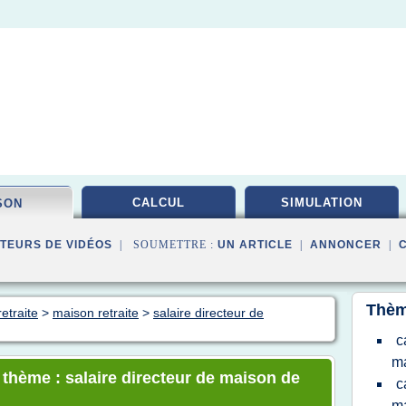
CALCUL
SIMULATION
SON
TEURS DE VIDÉOS
| SOUMETTRE :
UN ARTICLE
|
ANNONCER
|
Thèm
etraite
>
maison retraite
>
salaire directeur de
c
m
 thème : salaire directeur de maison de
c
m