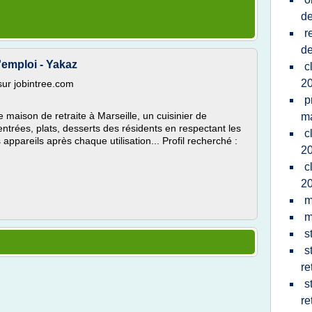
de
r
de
d'emploi - Yakaz
c
2
sur jobintree.com
p
 maison de retraite à Marseille, un cuisinier de
ma
 entrées, plats, desserts des résidents en respectant les
c
appareils après chaque utilisation... Profil recherché :
2
c
2
m
m
s
s
re
s
re