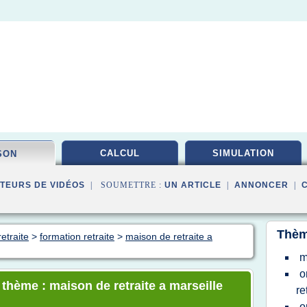
CALCUL
SIMULATION
SON
TEURS DE VIDÉOS
| SOUMETTRE :
UN ARTICLE
|
ANNONCER
|
Thèm
etraite
>
formation retraite
>
maison de retraite a
m
o
 thème : maison de retraite a marseille
re
o