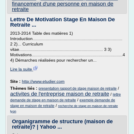
financement d'une personne en maison de
retraite
Lettre De Motivation Stage En Maison De
Retraite ...
2013-2014 Table des matières 1)
Introduction...........................................................................
2 2)... Curriculum
vitae...................................................................... 3 3)
Motivations............................................................................4
4) Démarches réalisées pour rechercher un...
Lire la suite
Site :
http://www.etudier.com
Thèmes liés :
/
presentation rapport de stage maison de retraite
activites de l'entreprise maison de retraite
/
lettre
/
demande de stage en maison de retraite
exemple demande de
/
stage en maison de retraite
recherche de stage en maison de retraite
lyon
Organigramme de structure (maison de
retraite)? | Yahoo ...