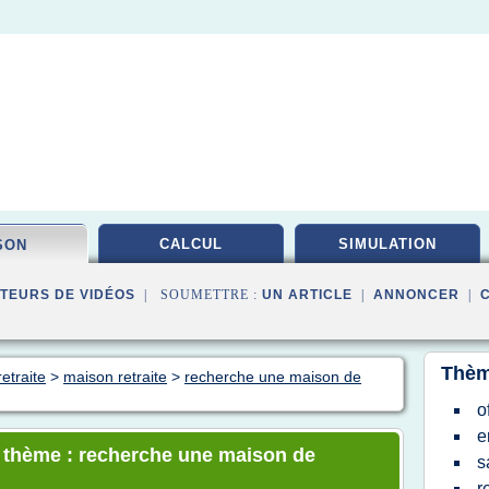
CALCUL
SIMULATION
SON
TEURS DE VIDÉOS
| SOUMETTRE :
UN ARTICLE
|
ANNONCER
|
Thèm
etraite
>
maison retraite
>
recherche une maison de
o
e
e thème : recherche une maison de
s
r