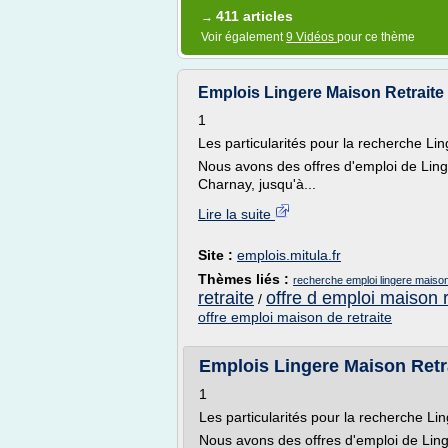
411 articles
→
Voir également
9 Vidéos
pour ce thème
Emplois Lingere Maison Retraite 
1
Les particularités pour la recherche Li
Nous avons des offres d'emploi de Ling
Charnay, jusqu'à...
Lire la suite
Site :
emplois.mitula.fr
Thèmes liés :
recherche emploi lingere maison
retraite
offre d emploi maison r
/
offre emploi maison de retraite
Emplois Lingere Maison Retra
1
Les particularités pour la recherche Li
Nous avons des offres d'emploi de Lin