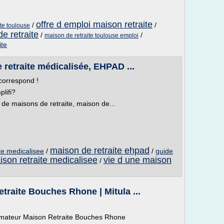
offre d emploi maison retraite
/
/
ite toulouse
e retraite
/
/
maison de retraite toulouse emploi
ite
 retraite médicalisée, EHPAD ...
 correspond !
lifi?
 de maisons de retraite, maison de...
maison de retraite ehpad
te medicalisee
/
/
guide
ison retraite medicalisee
vie d une maison
/
raite Bouches Rhone | Mitula ...
Animateur Maison Retraite Bouches Rhone