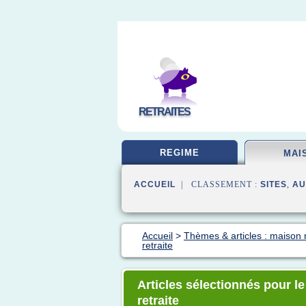
RETRAITES
REGIME
MAI
ACCUEIL
| CLASSEMENT :
SITES
,
AU
Accueil
>
Thèmes & articles : maison r
retraite
Articles sélectionnés pour l
retraite