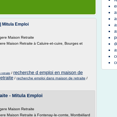
e
a
a
| Mitula Emploi
a
a
ngere Maison Retraite
p
ere Maison Retraite à Caluire-et-cuire, Bourges et
d
a
c
c
recherche d emploi en maison de
/
 retraite
etraite
/
recherche emploi dans maison de retraite
/
ite - Mitula Emploi
ngere Maison Retraite
gere Maison Retraite à Fontenay-le-comte, Montbéliard