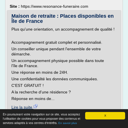
Site :
https://www.resonance-funeraire.com
Maison de retraite : Places disponibles en
Île de France
Plus qu'une orientation, un accompagnement de qualité !
Accompagnement gratuit complet et personnalisé.
Un conseiller unique pendant l'ensemble de votre
démarche.
Un accompagnement physique possible dans toute
l'île de France.
Une réponse en moins de 24H.
Une confidentialité les données communiquées.
C'EST GRATUIT !
A la recherche d'une résidence ?
Réponse en moins de...
Lire la suite
Date:
2017-07-09 12:48:16
En poursuivant votre navigation sur ce site, vous acceptez
X
l'utilisation de cookies pour vous proposer des contenus et
Site :
http://conseilretraite.fr
services adaptés à vos centres d'intérêts.
En savoir plus
Thèmes liés :
/
tarif maison de retraite en ile de france
maison