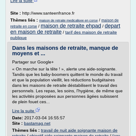
Lire la suite
Site :
http://www.santeenfrance.fr
Thèmes liés :
/
maison de
maison de retraite medicalisee en corse
maison de retraite ehpad
depart
/
/
retraite en corse
en maison de retraite
/
tarif des maison de retraite
publique
Dans les maisons de retraite, manque de
moyens et ...
Partager sur Google+
« On marche sur la tête ! », alerte une aide-soignante.
Tandis que les baby-boomers quittent le monde du travail
et que la population vieillit, les réductions budgétaires
dans les maisons de retraite déstabilisent le travail des
personnels. Les repas, les soins, l'hygiène, de même que
les activités proposées aux personnes âgées subissent
de plein fouet ces...
Lire la suite
Date:
2017-03-04 16:55:57
Site :
bastamag.net
Thèmes liés :
travail de nuit aide soignante maison de
retraite
/
objectif aide soignante maison de retraite
/