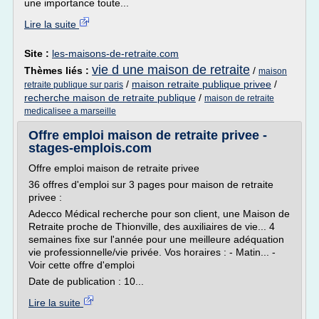
une importance toute...
Lire la suite
Site :
les-maisons-de-retraite.com
vie d une maison de retraite
Thèmes liés :
/
maison
/
maison retraite publique privee
/
retraite publique sur paris
recherche maison de retraite publique
/
maison de retraite
medicalisee a marseille
Offre emploi maison de retraite privee -
stages-emplois.com
Offre emploi maison de retraite privee
36 offres d'emploi sur 3 pages pour maison de retraite
privee :
Adecco Médical recherche pour son client, une Maison de
Retraite proche de Thionville, des auxiliaires de vie... 4
semaines fixe sur l'année pour une meilleure adéquation
vie professionnelle/vie privée. Vos horaires : - Matin... -
Voir cette offre d'emploi
Date de publication : 10...
Lire la suite