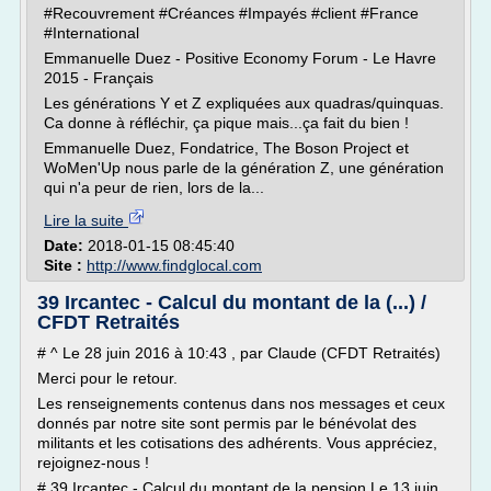
#Recouvrement #Créances #Impayés #client #France
#International
Emmanuelle Duez - Positive Economy Forum - Le Havre
2015 - Français
Les générations Y et Z expliquées aux quadras/quinquas.
Ca donne à réfléchir, ça pique mais...ça fait du bien !
Emmanuelle Duez, Fondatrice, The Boson Project et
WoMen'Up nous parle de la génération Z, une génération
qui n'a peur de rien, lors de la...
Lire la suite
Date:
2018-01-15 08:45:40
Site :
http://www.findglocal.com
39 Ircantec - Calcul du montant de la (...) /
CFDT Retraités
# ^ Le 28 juin 2016 à 10:43 , par Claude (CFDT Retraités)
Merci pour le retour.
Les renseignements contenus dans nos messages et ceux
donnés par notre site sont permis par le bénévolat des
militants et les cotisations des adhérents. Vous appréciez,
rejoignez-nous !
# 39 Ircantec - Calcul du montant de la pension Le 13 juin