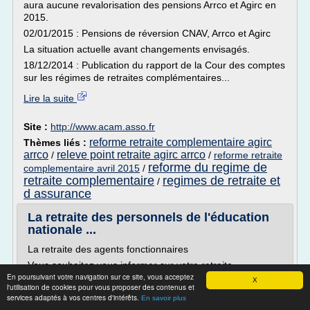
aura aucune revalorisation des pensions Arrco et Agirc en
2015.
02/01/2015 : Pensions de réversion CNAV, Arrco et Agirc
La situation actuelle avant changements envisagés.
18/12/2014 : Publication du rapport de la Cour des comptes
sur les régimes de retraites complémentaires...
Lire la suite
Site :
http://www.acam.asso.fr
reforme retraite complementaire agirc
Thèmes liés :
arrco
releve point retraite agirc arrco
/
/
reforme retraite
reforme du regime de
complementaire avril 2015
/
retraite complementaire
regimes de retraite et
/
d assurance
La retraite des personnels de l'éducation
nationale ...
La retraite des agents fonctionnaires
Vous souhaitez vous informer sur votre retraite
En poursuivant votre navigation sur ce site, vous acceptez
Un premier document d'information générale vous est
X
l'utilisation de cookies pour vous proposer des contenus et
adressé par courrier au début de votre vie
services adaptés à vos centres d'intérêts.
En savoir plus
professionnelle.