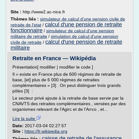
Site :
http://www2.ac-nice.fr
Thèmes liés :
simulateur de calcul d'une pension civile de
calcul d'une pension de retraite
retraite de l'etat
/
fonctionnaire
/
simulateur de calcul d'une pension
militaire de retraite
/
simulation de calcul d'une pension
calcul d'une pension de retraite
civile de retraite
/
militaire
Retraite en France — Wikipédia
Présentation[ modifier | modifier le code ]
Il « existe en France plus de 600 régimes de retraite de
base, [et] plus de 6 000 régimes de retraites
complémentaires » [3] . On peut distinguer trois grands
pôles [3] :
Le secteur privé ajoute à la retraite de base servie par la
CNAVTS des retraites complémentaires , versées par des
organismes relevant de l'Agirc et de l'Arrco , et...
Lire la suite
Date:
2017-03-04 02:27:57
Site :
https://fr.wikipedia.org
caisse de retraite de l'assurance
Thèmes liés :