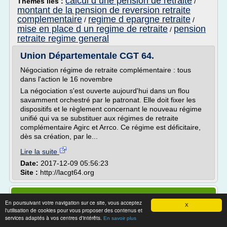
calcul d une pension de retraite
Thèmes liés :
/
montant de la pension de reversion retraite
complementaire
regime d epargne retraite
/
/
mise en place d un regime de retraite
pension
/
retraite regime general
Union Départementale CGT 64.
Négociation régime de retraite complémentaire : tous
dans l'action le 16 novembre
La négociation s'est ouverte aujourd'hui dans un flou
savamment orchestré par le patronat. Elle doit fixer les
dispositifs et le règlement concernant le nouveau régime
unifié qui va se substituer aux régimes de retraite
complémentaire Agirc et Arrco. Ce régime est déficitaire,
dès sa création, par le...
Lire la suite
Date:
2017-12-09 05:56:23
Site :
http://lacgt64.org
101 - 142 de 142 Articles
En poursuivant votre navigation sur ce site, vous acceptez
X
Page :
Première
| <
Précédente
| Suivante > | Dernière
l'utilisation de cookies pour vous proposer des contenus et
0
|
1
|
2
services adaptés à vos centres d'intérêts.
En savoir plus