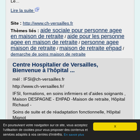
Le...
Lire la suite
Site :
http://www.ch-versailles.fr
aide sociale pour personne agee
Thèmes liés :
en maison de retraite
aide pour les personne
/
agee en maison de retraite
personne agee
/
maison de retraite
maison de retraite ehpad
/
/
demarche de soins maison de retraite
Centre Hospitalier de Versailles,
Bienvenue à l'hôpital ...
mél : IFSI@ch-versailles.fr
http://www.ch-versailles.fr/
IFSI, formations, en soins infirmiers et d'aides soignants ,
Maison DESPAGNE - EHPAD -Maison de retraite, Hôpital
Richaud -
Soins de suite et de réadaptation fonctionnelle, Hôpital
Mignot
Consultations et hospitalisation de patients
En poursuivant votre navigation sur ce site, vous acceptez
X
l'utilisation de cookies pour vous proposer des contenus et
M.C.O.,Psychiatrie,Urgences, SAMU 78, SMUR de
services adaptés à vos centres d'intérêts.
En savoir plus
Versailles