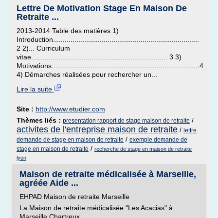
Lettre De Motivation Stage En Maison De
Retraite ...
2013-2014 Table des matières 1)
Introduction...........................................................................
2 2)... Curriculum
vitae...................................................................... 3 3)
Motivations............................................................................4
4) Démarches réalisées pour rechercher un...
Lire la suite
Site :
http://www.etudier.com
Thèmes liés :
/
presentation rapport de stage maison de retraite
activites de l'entreprise maison de retraite
/
lettre
/
demande de stage en maison de retraite
exemple demande de
/
stage en maison de retraite
recherche de stage en maison de retraite
lyon
Maison de retraite médicalisée à Marseille,
agréée Aide ...
EHPAD Maison de retraite Marseille
La Maison de retraite médicalisée "Les Acacias" à
Marseille Chartreux