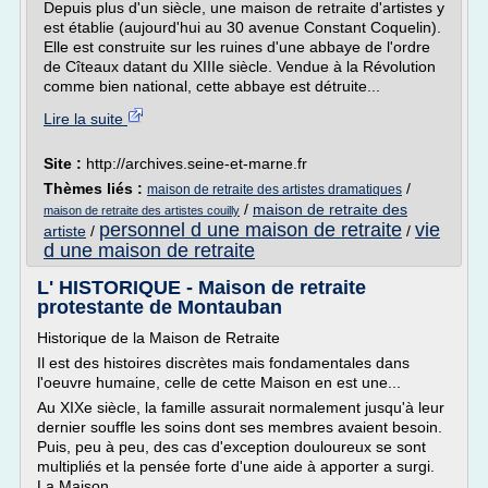
Depuis plus d'un siècle, une maison de retraite d'artistes y
est établie (aujourd'hui au 30 avenue Constant Coquelin).
Elle est construite sur les ruines d'une abbaye de l'ordre
de Cîteaux datant du XIIIe siècle. Vendue à la Révolution
comme bien national, cette abbaye est détruite...
Lire la suite
Site :
http://archives.seine-et-marne.fr
Thèmes liés :
/
maison de retraite des artistes dramatiques
/
maison de retraite des
maison de retraite des artistes couilly
personnel d une maison de retraite
vie
artiste
/
/
d une maison de retraite
L' HISTORIQUE - Maison de retraite
protestante de Montauban
Historique de la Maison de Retraite
Il est des histoires discrètes mais fondamentales dans
l'oeuvre humaine, celle de cette Maison en est une...
Au XIXe siècle, la famille assurait normalement jusqu'à leur
dernier souffle les soins dont ses membres avaient besoin.
Puis, peu à peu, des cas d'exception douloureux se sont
multipliés et la pensée forte d'une aide à apporter a surgi.
La Maison...